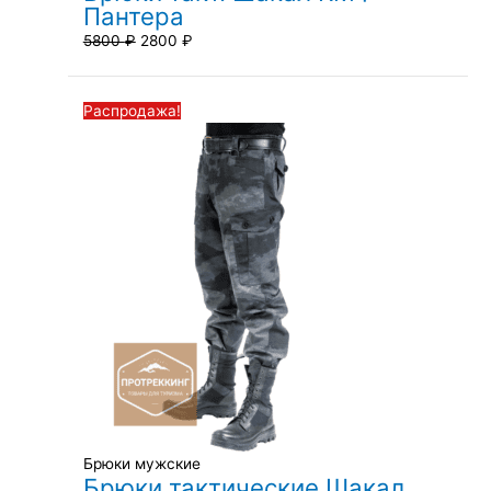
Пантера
5800
₽
2800
₽
Первоначальная
Текущая
Распродажа!
цена
цена:
составляла
2800 ₽.
5800 ₽.
Брюки мужские
Брюки тактические Шакал