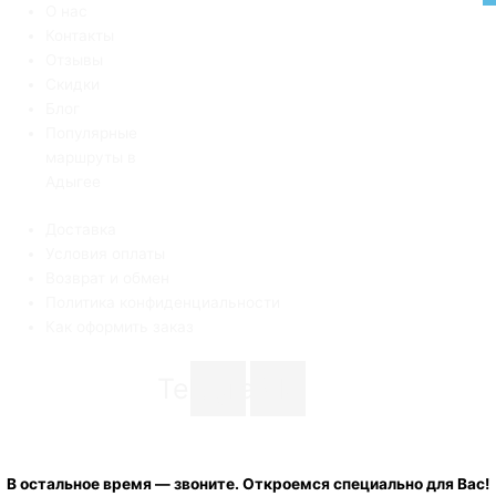
О нас
Контакты
Отзывы
Скидки
Блог
Популярные
маршруты в
Адыгее
Доставка
Условия оплаты
Возврат и обмен
Политика конфиденциальности
Как оформить заказ
Telegram
Vk
+7 (900) 001 20 33
с 08:00 до 19:00 ежедневно
В остальное время — звоните. Откроемся специально для Вас!