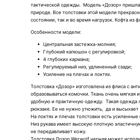
тактической одежды. Модель «Дозор» пришлас
природе. Все толстовки этой модели прекрасно
состоянии, так и во время нагрузок. Кофта из ф
Особенности модели:
Центральная застежка-молния;
Глубокий капюшон с регулировкой;
4 глубоких кармана;
Регулируемый низ, удлиненный сзади;
Усиление на плечах и локтях.
Толстовка «Дозор» изготовлена из флиса с ант
образовываться комочки. Ткань очень мягкая 
удобную и практичную одежду. Такая одежда л
рюкзаке. Ее не нужно утюжить, да и высыхает 
На локтях и плечах толстовки есть усиленные 
Низ рукава имеет высокую плотную эластичную 
не передавливает кожу.
Толстовка Дозор Werwolf черная может использ