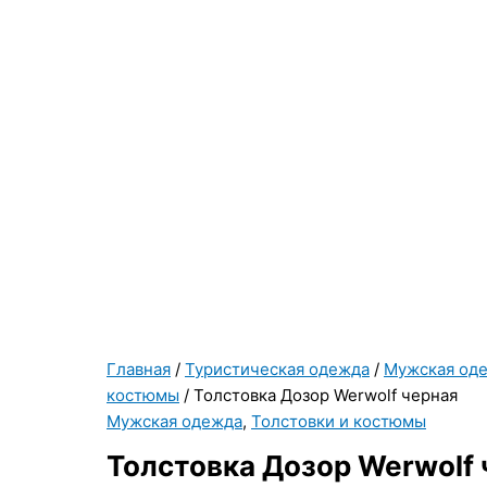
Главная
/
Туристическая одежда
/
Мужская од
костюмы
/ Толстовка Дозор Werwolf черная
Мужская одежда
,
Толстовки и костюмы
Толстовка Дозор Werwolf 