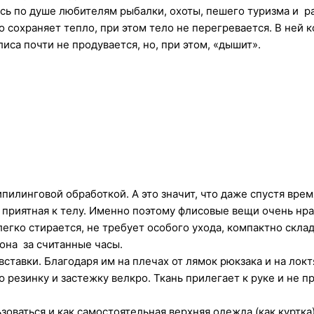
ь по душе любителям рыбалки, охоты, пешего туризма и р
 сохраняет тепло, при этом тело не перегревается. В ней 
лиса почти не продувается, но, при этом, «дышит».
ипилинговой обработкой. А это значит, что даже спустя врем
и приятная к телу. Именно поэтому флисовые вещи очень н
егко стирается, не требует особого ухода, компактно скла
она за считанные часы.
вставки. Благодаря им на плечах от лямок рюкзака и на локт
резинку и застежку велкро. Ткань прилегает к руке и не пр
оваться и как самостоятельная верхняя одежда (как куртка