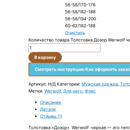
56-58/170-176
56-58/182-188
56-58/194-200
60-62/182-188
Очистить
Количество товара Толстовка Дозор Werwolf ч
В корзину
Смотреть инструкцию Как оформить зака
Артикул:
Н/Д
Категории:
Мужская одежда
,
Толс
Метки:
Werwolf
,
Для него
,
Флис
Описание
Детали
Отзывы (1)
Толстовка «Дозор» Werwolf черная — это тепл