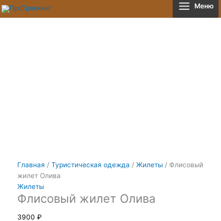
Перейти
Количество
Меню
к
товара
содержимому
Флисовый
жилет
Олива
Главная
/
Туристическая одежда
/
Жилеты
/ Флисовый
жилет Олива
Жилеты
Флисовый жилет Олива
3900
₽