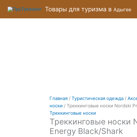
Перейти
Количество
Товары для туризма в
Адыгее
к
товара
содержимому
Треккинговые
носки
Nordski
Pro
Energy
Black/Shark
Главная
/
Туристическая одежда
/
Акс
носки
/ Треккинговые носки Nordski Pr
Треккинговые носки
Треккинговые носки N
Energy Black/Shark