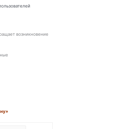
ользователей
вращает возникновение
нные
ину»