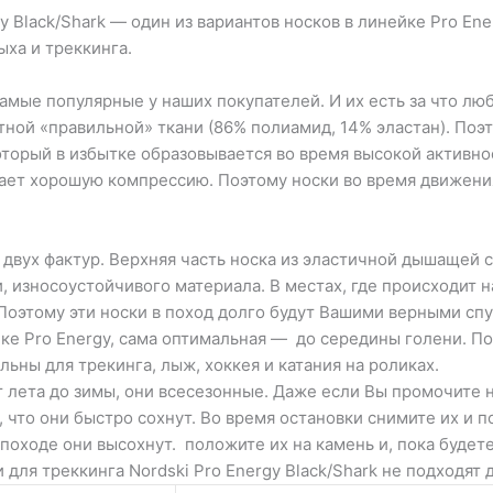
y Black/Shark — один из вариантов носков в линейке Pro En
ыха и треккинга.
самые популярные у наших покупателей. И их есть за что люб
тной «правильной» ткани (86% полиамид, 14% эластан). Поэ
оторый в избытке образовывается во время высокой активнос
ает хорошую компрессию. Поэтому носки во время движения
двух фактур. Верхняя часть носка из эластичной дышащей с
, износоустойчивого материала. В местах, где происходит 
 Поэтому эти носки в поход долго будут Вашими верными сп
ейке Pro Energy, сама оптимальная — до середины голени. П
льны для трекинга, лыж, хоккея и катания на роликах.
 лета до зимы, они всесезонные. Даже если Вы промочите но
, что они быстро сохнут. Во время остановки снимите их и 
походе они высохнут. положите их на камень и, пока будете
для треккинга Nordski Pro Energy Black/Shark не подходят д