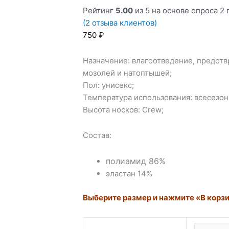
Рейтинг
5.00
из 5 на основе опроса
2
п
(
2
отзыва клиентов)
750
₽
Назначение: влагоотведение, предот
мозолей и натоптышей;
Пол: унисекс;
Температура использования: всесезо
Высота носков: Crew;
Состав:
полиамид 86%
эластан 14%
Выберите размер и нажмите «В корз