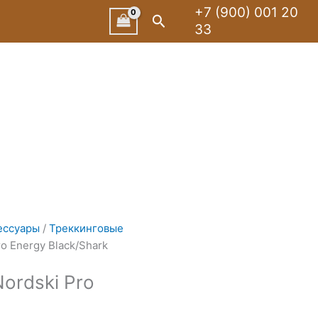
+7 (900) 001 20
Поиск
33
ессуары
/
Треккинговые
o Energy Black/Shark
ordski Pro