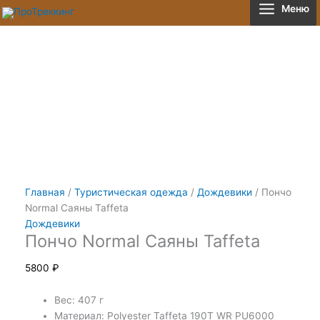
Перейти
Количество
Меню
к
товара
содержимому
Пончо
Normal
Саяны
Taffeta
Главная
/
Туристическая одежда
/
Дождевики
/ Пончо
Normal Саяны Taffeta
Дождевики
Пончо Normal Саяны Taffeta
5800
₽
Вес: 407 г
Материал: Polyester Taffeta 190T WR PU6000