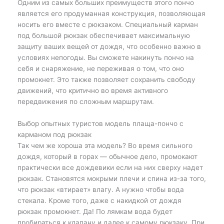
Одним из самых больших преимуществ этого пончо
является его продуманная конструкция, позволяющая
носить его вместе с рюкзаком. Специальный карман
под большой рюкзак обеспечивает максимальную
защиту ваших вещей от дождя, что особенно важно в
условиях непогоды. Вы сможете накинуть пончо на
себя и снаряжение, не переживая о том, что оно
промокнет. Это также позволяет сохранить свободу
движений, что критично во время активного
передвижения по сложным маршрутам.
Выбор опытных туристов модель плаща-пончо с
карманом под рюкзак
Так чем же хороша эта модель? Во время сильного
дождя, который в горах — обычное дело, промокают
практически все дождевики если на них сверху надет
рюкзак. Становятся мокрыми плечи и спина из-за того,
что рюкзак «втирает» влагу. А нужно чтобы вода
стекала. Кроме того, даже с накидкой от дождя
рюкзак промокнет. Да! По лямкам вода будет
пробираться к клапану и далее к самому рюкзаку. При