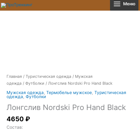
Перейти
Меню
к
содержимому
Количество
товара
Лонгслив
Nordski
Pro
Hand
Black
Главная
/
Туристическая одежда
/
Мужская
одежда
/
Футболки
/ Лонгслив Nordski Pro Hand Black
Мужская одежда
,
Термобелье мужское
,
Туристическая
одежда
,
Футболки
Лонгслив Nordski Pro Hand Black
4650
₽
Состав: