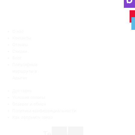
О нас
Контакты
Отзывы
Скидки
Блог
Популярные
маршруты в
Адыгее
Доставка
Условия оплаты
Возврат и обмен
Политика конфиденциальности
Как оформить заказ
Telegram
Vk