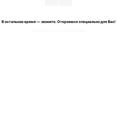
+7 (900) 001 20 33
с 08:00 до 19:00 ежедневно
В остальное время — звоните. Откроемся специально для Вас!
Copyright © 2026 ПроТреккинг
Ваш заказ:
Есть сложности с оформлением заказ? Укажите свои контактные
данные и мы свяжемся в Вами, ответим на вопросы и поможем
оформить заказ. Если не хотите оформлять самостоятельно через
корзину - просто в форме ниже напишите ФИО, тел, адрес
доставки, товар и его характеристики (цвет, размер). Мы сами
все сделаем за Вас и пришлем QR-код для оплаты.