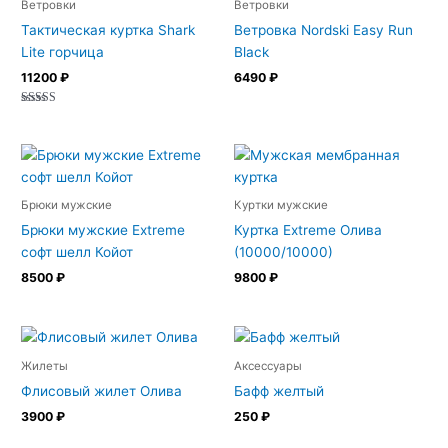
Ветровки
Ветровки
Тактическая куртка Shark
Ветровка Nordski Easy Run
Lite горчица
Black
11200
₽
6490
₽
Оценка
5.00
из 5
Брюки мужские
Куртки мужские
Брюки мужские Extreme
Куртка Extreme Олива
софт шелл Койот
(10000/10000)
8500
₽
9800
₽
Жилеты
Аксессуары
Флисовый жилет Олива
Бафф желтый
3900
₽
250
₽