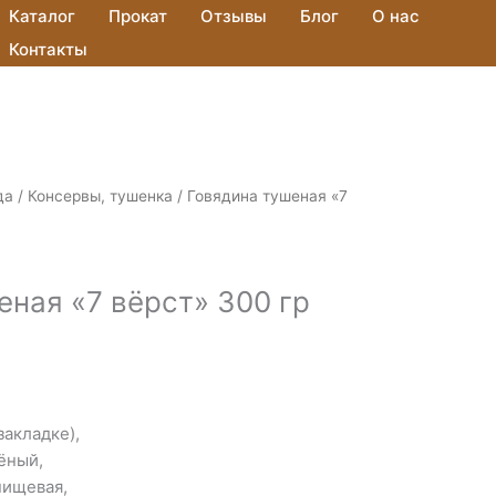
Каталог
Прокат
Отзывы
Блог
О нас
Контакты
да
/
Консервы, тушенка
/ Говядина тушеная «7
еная «7 вёрст» 300 гр
закладке),
ёный,
пищевая,