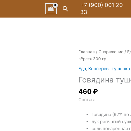
+7 (900) 001 20
Поиск
33
Главная
/
Снаряжение
/
Е
вёрст» 300 гр
Еда
,
Консервы, тушенка
Говядина туш
460
₽
Состав:
говядина (92% по 
лук репчатый суш
соль поваренная 