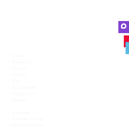
О нас
Контакты
Отзывы
Скидки
Блог
Популярные
маршруты в
Адыгее
Доставка
Условия оплаты
Возврат и обмен