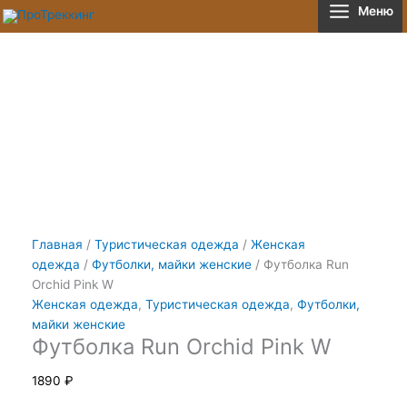
Перейти
Количество
Меню
к
товара
содержимому
Футболка
Run
Orchid
Pink
W
Главная
/
Туристическая одежда
/
Женская
одежда
/
Футболки, майки женские
/ Футболка Run
Orchid Pink W
Женская одежда
,
Туристическая одежда
,
Футболки,
майки женские
Футболка Run Orchid Pink W
1890
₽