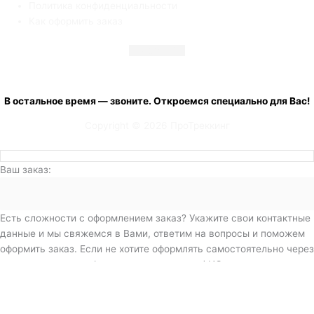
Политика конфиденциальности
Как оформить заказ
Telegram
Vk
+7 (900) 001 20 33
с 08:00 до 19:00 ежедневно
В остальное время — звоните. Откроемся специально для Вас!
Copyright © 2026 ПроТреккинг
Ваш заказ:
Есть сложности с оформлением заказ? Укажите свои контактные
данные и мы свяжемся в Вами, ответим на вопросы и поможем
оформить заказ. Если не хотите оформлять самостоятельно через
корзину - просто в форме ниже напишите ФИО, тел, адрес
доставки, товар и его характеристики (цвет, размер). Мы сами
все сделаем за Вас и пришлем QR-код для оплаты.