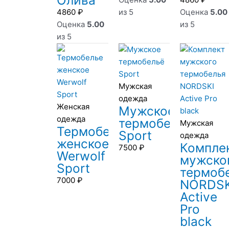
Олива
4860
₽
из 5
Оценка
5.00
Оценка
5.00
из 5
из 5
Мужская
одежда
Женская
Мужское
одежда
термобельё
Мужская
Термобелье
Sport
одежда
женское
Компле
7500
₽
Werwolf
мужско
Sport
термоб
7000
₽
NORDSK
Active
Pro
black