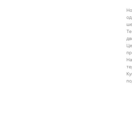
Но
од
ше
Те
дв
Це
пр
На
те
Ку
по