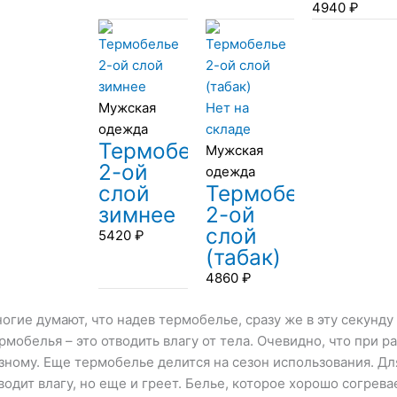
4940
₽
Мужская
Нет на
одежда
складе
Термобелье
Мужская
2-ой
одежда
слой
Термобелье
зимнее
2-ой
слой
5420
₽
(табак)
4860
₽
огие думают, что надев термобелье, сразу же в эту секунду 
рмобелья – это отводить влагу от тела. Очевидно, что при р
зному. Еще термобелье делится на сезон использования. Дл
водит влагу, но еще и греет. Белье, которое хорошо согрева