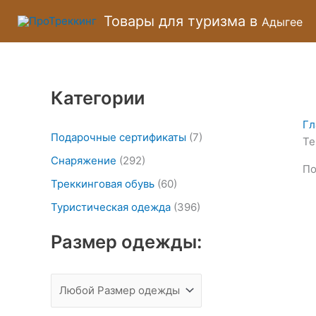
Перейти
М
М
Товары для туризма в
Адыгее
к
и
а
содержимому
н
к
и
с
Категории
м
и
а
м
Гл
л
а
Подарочные сертификаты
(7)
Те
ь
л
Снаряжение
(292)
По
н
ь
Треккинговая обувь
(60)
а
н
Туристическая одежда
(396)
я
а
Размер одежды:
ц
я
е
ц
н
е
а
н