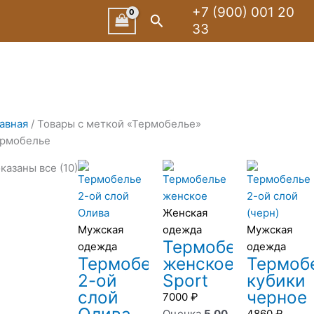
Сортировка:
+7 (900) 001 20
Поиск
по
33
рейтингу
авная
/ Товары с меткой «Термобелье»
рмобелье
казаны все (10)
Женская
Мужская
одежда
Мужская
Термобелье
одежда
одежда
Термобелье
женское
Термоб
2-ой
Sport
кубики
слой
черное
7000
₽
Оценка
5.00
4860
₽