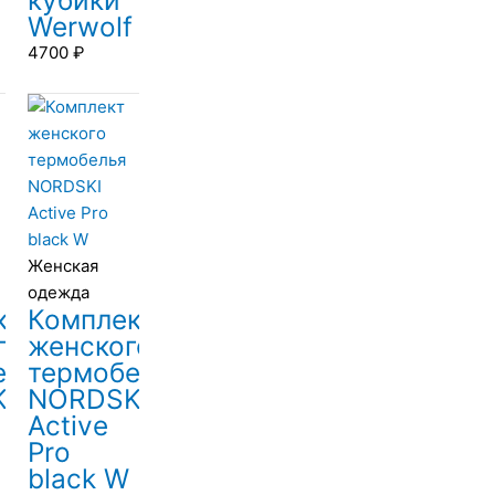
кубики
Werwolf
4700
₽
Женская
одежда
кт
Комплект
го
женского
елья
термобелья
I
NORDSKI
Active
Pro
black W