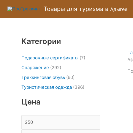
Перейти
М
М
Товары для туризма в
Адыгее
к
и
а
содержимому
н
к
и
с
Категории
м
и
а
м
Гл
л
а
Подарочные сертификаты
(7)
Аф
ь
л
Снаряжение
(292)
По
н
ь
Треккинговая обувь
(60)
а
н
Туристическая одежда
(396)
я
а
Цена
ц
я
е
ц
н
е
а
н