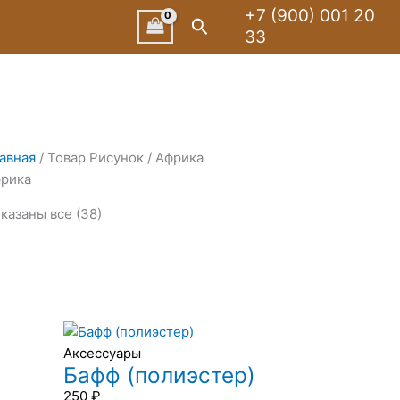
Сортировка:
+7 (900) 001 20
Поиск
по
33
рейтингу
авная
/ Товар Рисунок / Африка
рика
казаны все (38)
Аксессуары
Бафф (полиэстер)
250
₽