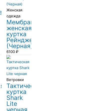
Женская
е
одежда
Мембранная
женская
куртка
Рейнджер
(Черная)
6100
₽
Ветровки
ая
Тактическая
куртка
Shark
Lite
черная