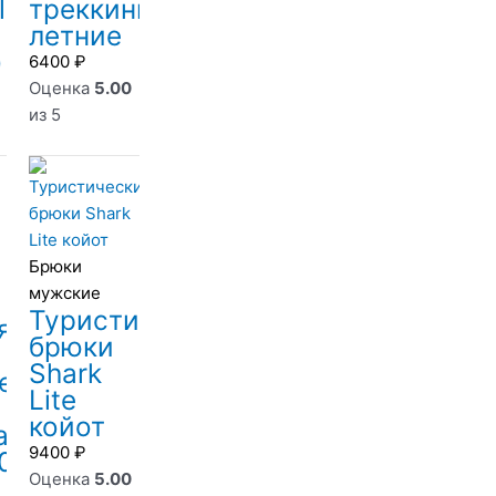
l
треккинговые
летние
)
6400
₽
Оценка
5.00
из 5
Брюки
мужские
Туристические
я
брюки
Shark
ер
Lite
койот
ана
9400
₽
0000)
Оценка
5.00