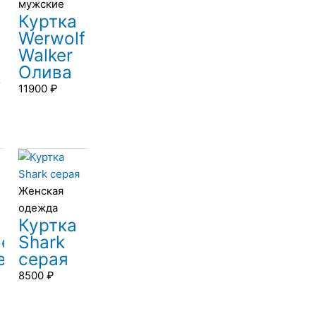
мужские
Куртка
Werwolf
Walker
Олива
f
11900
₽
Женская
одежда
Куртка
ое
Shark
ельё
серая
8500
₽