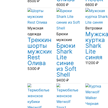
8500
₽
6000
₽
6600
₽
Мужская
Ветровки
Мужск
одежда
Брюки
Треккинговые
куртка
мужские
шорты
Брюки
Shark
мужские
Shark
Lite
Rest
Lite
синяя
Олива
синие
11200
₽
из Soft
5300
₽
Shell
9400
₽