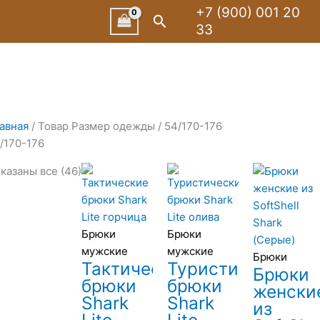
Сортировка:
+7 (900) 001 20
Поиск
по
33
рейтингу
авная
/ Товар Размер одежды / 54/170-176
/170-176
казаны все (46)
Брюки
Брюки
мужские
мужские
Брюки
Тактические
Туристические
Брюки
брюки
брюки
женски
Shark
Shark
из