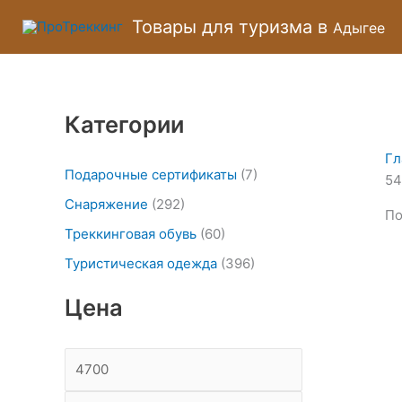
Перейти
М
М
Товары для туризма в
Адыгее
к
и
а
содержимому
н
к
и
с
Категории
м
и
а
м
Гл
л
а
Подарочные сертификаты
(7)
54
ь
л
Снаряжение
(292)
По
н
ь
Треккинговая обувь
(60)
а
н
Туристическая одежда
(396)
я
а
Цена
ц
я
е
ц
н
е
а
н