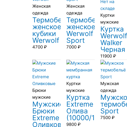
Нет на
Женская
Женская
складе
одежда
одежда
Куртки
Термобелье
Термобелье
мужские
женское
женское
Куртка
кубики
Werwolf
Werwol
Werwolf
Sport
Walker
4700
₽
7000
₽
Черная
11900
₽
Куртки
Мужская
Брюки
мужские
одежда
Куртка
Мужск
мужские
Мужские
Extreme
термоб
Брюки
Олива
Sport
Extreme
(10000/10000)
7500
₽
Оливковые
9800
₽