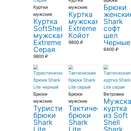
Куртки
Брюки
Брюки
Куртки
мужские
Куртка
женски
мужские
Куртка
мужская
Shark
SoftShell
Extreme
софт
мужская
Койот
шел
Extreme
Черные
9800
₽
Серая
6400
₽
9800
₽
Брюки
Брюки
Ветровки
Мужск
мужские
мужские
Туристические
Тактические
куртка
брюки
брюки
из Soft
Shark
Shark
Shell
Lite
Lite
Shark