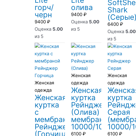
Lite
Lite
SoftShel
горч/
олива
Shark
черн
9400
₽
(Серые
9400
₽
Оценка
5.00
6400
₽
Оценка
5.00
из 5
Оценка
5.00
из 5
из 5
Женская
Женская
Женская
одежда
одежда
Женская
Женска
одежда
Женская
куртка
куртка
куртка
Рейнджер
Рейндж
с
(Олива)
Серая
мембраной
мембрана
(мембр
Рейнджер
10000/10000
10000/1
(Горчица)
6100
₽
6100
₽