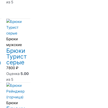
из 5
Брюки
мужские
Брюки
Турист
а
серые
7800
₽
Оценка
5.00
из 5
Брюки