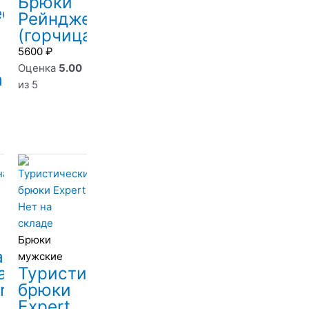
Брюки
еская
Рейнджер
(горчица)
5600
₽
Оценка
5.00
а
из 5
Нет на
складе
Брюки
ащитная
мужские
а
Туристические
ry
брюки
Expert