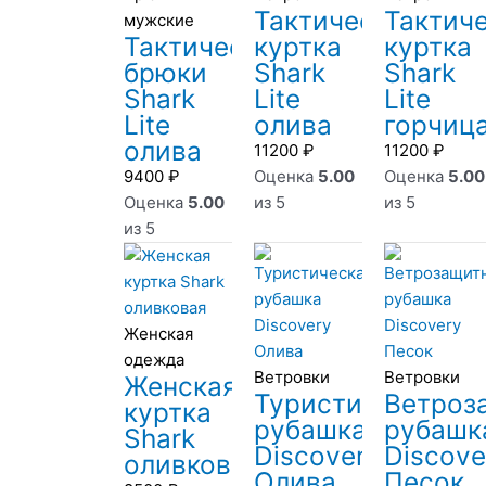
Тактическая
Тактич
мужские
Тактические
куртка
куртка
брюки
Shark
Shark
Shark
Lite
Lite
Lite
олива
горчиц
олива
11200
₽
11200
₽
9400
₽
Оценка
5.00
Оценка
5.00
Оценка
5.00
из 5
из 5
из 5
Женская
одежда
Ветровки
Ветровки
Женская
Туристическая
Ветроз
куртка
рубашка
рубашк
Shark
Discovery
Discove
оливковая
Олива
Песок