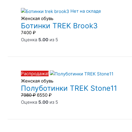
Нет на складе
Женская обувь
Ботинки TREK Brook3
7400
₽
Оценка
5.00
из 5
Первоначальная
Текущая
цена
цена:
Распродажа!
составляла
6550 ₽.
Женская обувь
7980 ₽.
Полуботинки TREK Stone11
7980
₽
6550
₽
Оценка
5.00
из 5
Первоначальная
Текущая
цена
цена: