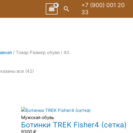
Сортировка:
+7 (900) 001 20
Поиск
по
33
рейтингу
авная
/ Товар Размер обуви / 40
казаны все (42)
Мужская обувь
Ботинки TREK Fisher4 (сетка)
9300
₽