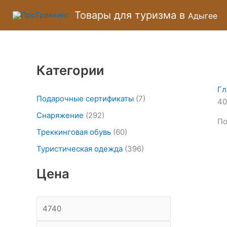
Перейти
М
М
Товары для туризма в
Адыгее
к
и
а
содержимому
н
к
и
с
Категории
м
и
а
м
Гл
л
а
Подарочные сертификаты
(7)
40
ь
л
Снаряжение
(292)
По
н
ь
Треккинговая обувь
(60)
а
н
Туристическая одежда
(396)
я
а
Цена
ц
я
е
ц
н
е
а
н