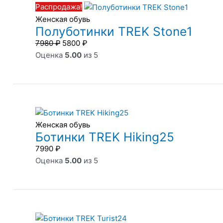
Распродажа!
составляла
5800 ₽.
Женская обувь
7980 ₽.
Полуботинки TREK Stone1
7980
₽
5800
₽
Оценка
5.00
из 5
Женская обувь
Ботинки TREK Hiking25
7990
₽
Оценка
5.00
из 5