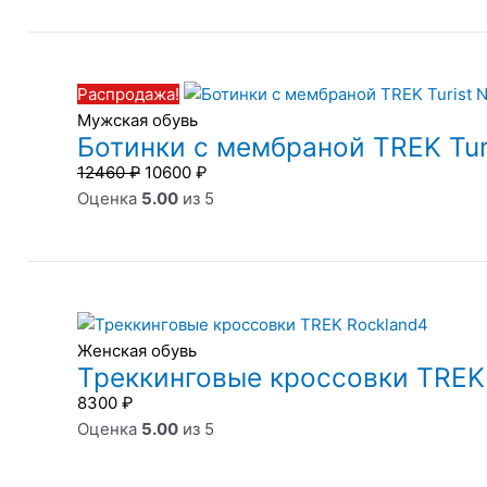
Первоначальная
Текущая
цена
цена:
Распродажа!
составляла
10600 ₽.
Мужская обувь
12460 ₽.
Ботинки с мембраной TREK Tur
12460
₽
10600
₽
Оценка
5.00
из 5
Женская обувь
Треккинговые кроссовки TREK
8300
₽
Оценка
5.00
из 5