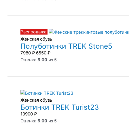
Первоначальная
Текущая
цена
цена:
Распродажа!
составляла
6550 ₽.
Женская обувь
7980 ₽.
Полуботинки TREK Stone5
7980
₽
6550
₽
Оценка
5.00
из 5
Женская обувь
Ботинки TREK Turist23
10900
₽
Оценка
5.00
из 5