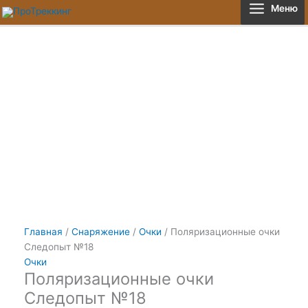
Перейти
Количество
Меню
к
товара
содержимому
Поляризационные
очки
Следопыт
№18
Главная
/
Снаряжение
/
Очки
/ Поляризационные очки
Следопыт №18
Очки
Поляризационные очки
Следопыт №18