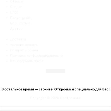
Отзывы
Скидки
Блог
Популярные
маршруты в
Адыгее
Доставка
Условия оплаты
Возврат и обмен
Политика конфиденциальности
Как оформить заказ
Telegram
Vk
+7 (900) 001 20 33
с 08:00 до 19:00 ежедневно
В остальное время — звоните. Откроемся специально для Вас!
Copyright © 2026 ПроТреккинг