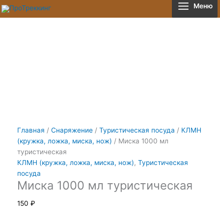
Перейти
Количество
Меню
к
товара
содержимому
Миска
1000
мл
туристическая
Главная
/
Снаряжение
/
Туристическая посуда
/
КЛМН
(кружка, ложка, миска, нож)
/ Миска 1000 мл
туристическая
КЛМН (кружка, ложка, миска, нож)
,
Туристическая
посуда
Миска 1000 мл туристическая
150
₽