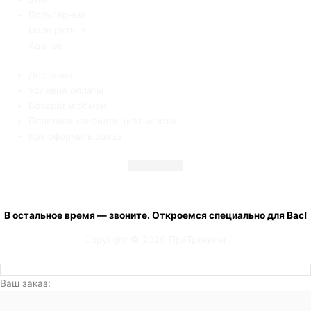
Популярные
маршруты в
Адыгее
Доставка
Условия оплаты
Возврат и обмен
Политика конфиденциальности
Как оформить заказ
Telegram
Vk
+7 (900) 001 20 33
с 08:00 до 19:00 ежедневно
В остальное время — звоните. Откроемся специально для Вас!
Copyright © 2026 ПроТреккинг
Ваш заказ: